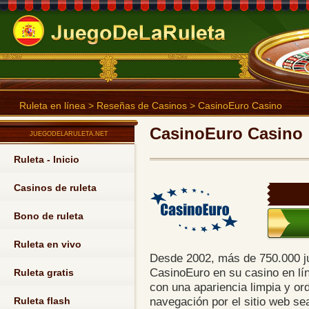
Ruleta en línea
>
Reseñas de Casinos
>
CasinoEuro Casino
CasinoEuro Casino
JUEGODELARULETA.NET
Ruleta - Inicio
Casinos de ruleta
Bono de ruleta
Ruleta en vivo
Desde 2002, más de 750.000 j
CasinoEuro en su casino en lín
Ruleta gratis
con una apariencia limpia y or
navegación por el sitio web se
Ruleta flash