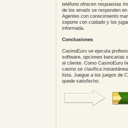
teléfono ofrecen respuestas in
de los emails se responden en
Agentes con conocimiento man
soporte con cuidado y los juga
informada.
Conclusiones
CasinoEuro se ejecuta profes
software, opciones bancarias s
al cliente. Como CasinoEuro ti
casino se clasifica instantáne
lista. Juegue a los juegos de
quede satisfecho.