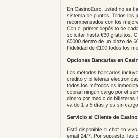
En CasinoEuro, usted no se ti
sistema de puntos. Todos los j
recompensados con los mejores
Con el primer depósito de cad
solicitar hasta €30 gratuitos. 
€5000 dentro de un plazo de 60
Fidelidad de €100 todos los m
Opciones Bancarias en Casi
Los métodos bancarios incluyen
crédito y billeteras electrónic
todos los métodos es inmediat
cobran ningún cargo por el serv
dinero por medio de billeteras 
va de 1 a 5 días y es sin cargo
Servicio al Cliente de Casin
Está disponible el chat en vivo,
email 24/7. Por supuesto, las 